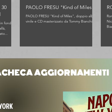
 30
PAOLO FRESU "Kind of Miles"
R
d
PAOLO FRESU "Kind of Miles", doppio album
Ron
vinile e CD masterizzato da Tommy Bianchi.
Nic
in fondo al
Bia
llà,
exc
ato...
CHECA AGGIORNAMENTI
 YORK