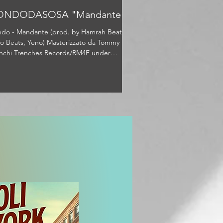
ONDODASOSA "Mandante"
do - Mandante (prod. by Hamrah Beats,
o Beats, Yeno) Masterizzato da Tommy
nchi Trenches Records/RM4E under
lusive license to...