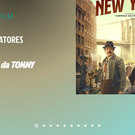
FILM
VATORES
a da TOMMY