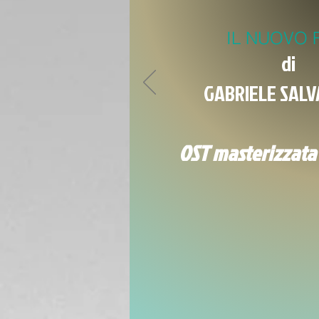
IL NUOVO 
di
GABRIELE SAL
OST masterizzat