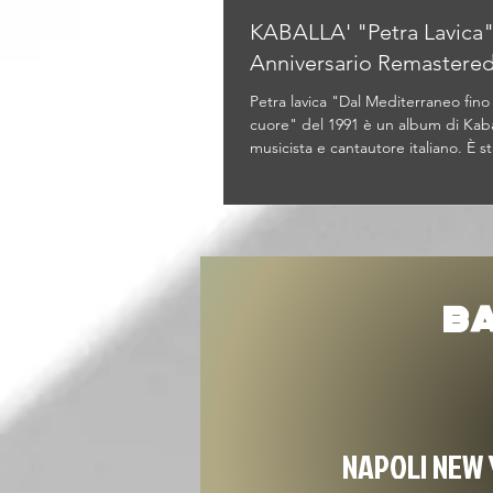
KABALLA' "Petra Lavica"
Anniversario Remastere
Petra lavica "Dal Mediterraneo fino 
cuore" del 1991 è un album di Kaba
musicista e cantautore italiano. È st
BA
NAPOLI NEW