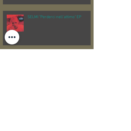
SELMI "Perderci nell'attimo" EP
BIBA BAND "LIVE" EDIZIONE VINILE
Perigeo "Azimut"
Archive