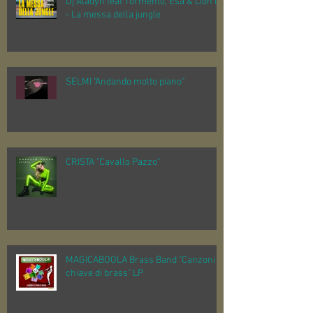
Dj Aladyn feat Tormento, Esa & Lion D
- La messa della jungle
SELMI "Andando molto piano"
CRISTA "Cavallo Pazzo"
MAGICABOOLA Brass Band "Canzoni in
chiave di brass" LP