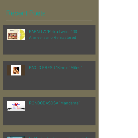
Recent Posts
KABALLA' "Petra Lavica" 30
Anniversario Remastered
PAOLO FRESU "Kind of Miles"
RONDODASOSA "Mandante"