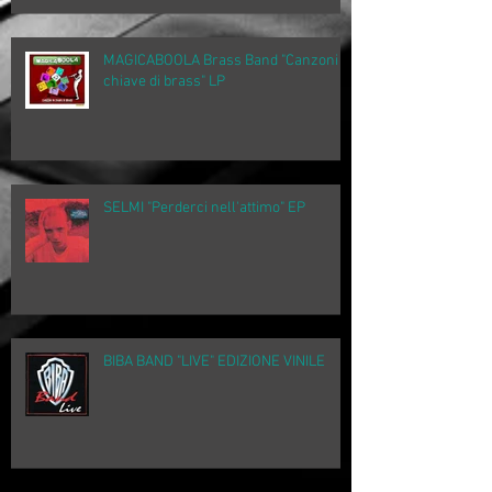
MAGICABOOLA Brass Band "Canzoni in
chiave di brass" LP
SELMI "Perderci nell'attimo" EP
BIBA BAND "LIVE" EDIZIONE VINILE