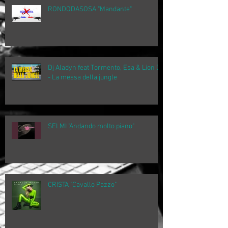
RONDODASOSA "Mandante"
Dj Aladyn feat Tormento, Esa & Lion D
- La messa della jungle
SELMI "Andando molto piano"
CRISTA "Cavallo Pazzo"