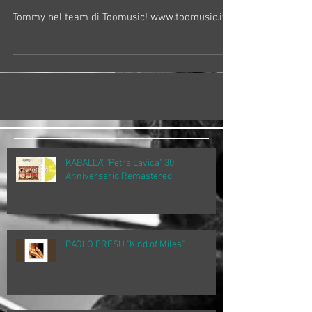
Tommy nel team di Toomusic! www.toomusic.it
KABALLA' "Petra Lavica" 30
Anniversario Remastered
PAOLO FRESU "Kind of Miles"