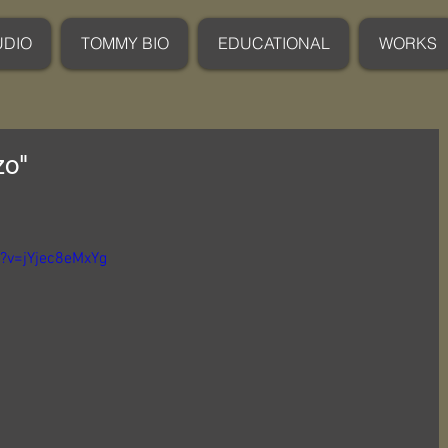
UDIO
TOMMY BIO
EDUCATIONAL
WORKS
zo"
?v=jYjec8eMxYg