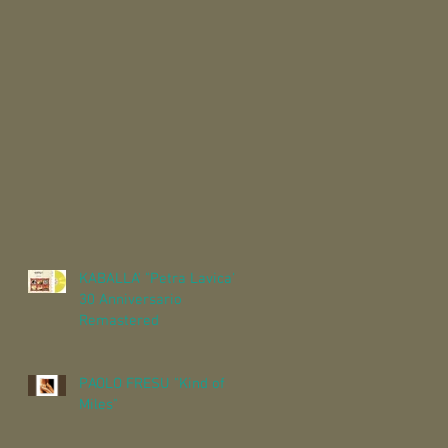
KABALLA' "Petra Lavica"
30 Anniversario
Remastered
PAOLO FRESU "Kind of
Miles"