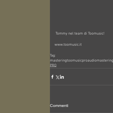
 Tommy nel team di Toomusic!
www.toomusic.it
Tag:
mastering
toomusic
proaudio
mastering
PRO
Commenti