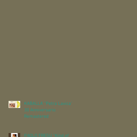
KABALLA' "Petra Lavica"
30 Anniversario
Remastered
PAOLO FRESU "Kind of