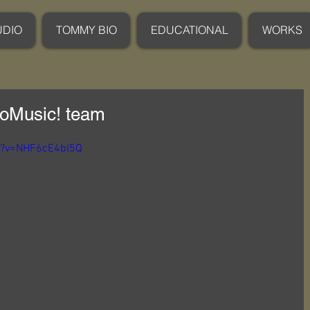
UDIO
TOMMY BIO
EDUCATIONAL
WORKS
ooMusic! team
h?v=NHF6cE4bl5Q