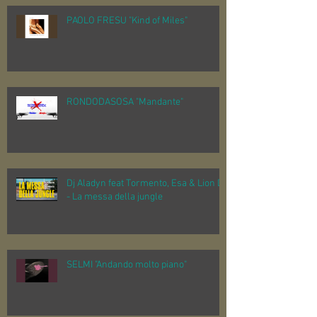
PAOLO FRESU "Kind of Miles"
RONDODASOSA "Mandante"
Dj Aladyn feat Tormento, Esa & Lion D
- La messa della jungle
SELMI "Andando molto piano"