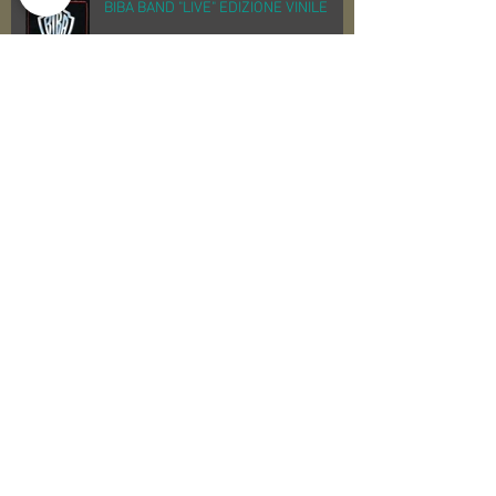
BIBA BAND "LIVE" EDIZIONE VINILE
Perigeo "Azimut"
Archive
Search By Tags
audio
dj
mastering
masteringstudio
proaudio
producer
produzione musicale
synths
tecnico del suono
tenax
tenaxtenaxacademy
toomusic