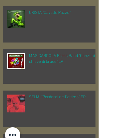
CRISTA "Cavallo Pazzo"
MAGICABOOLA Brass Band "Canzoni in
chiave di brass" LP
SELMI "Perderci nell'attimo" EP