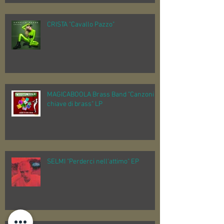
CRISTA "Cavallo Pazzo"
MAGICABOOLA Brass Band "Canzoni in
chiave di brass" LP
SELMI "Perderci nell'attimo" EP