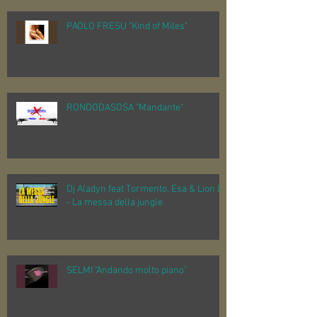
PAOLO FRESU "Kind of Miles"
RONDODASOSA "Mandante"
Dj Aladyn feat Tormento, Esa & Lion D
- La messa della jungle
SELMI "Andando molto piano"