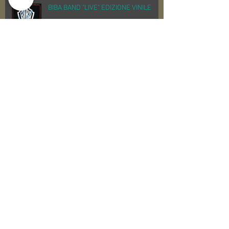
BIBA BAND "LIVE" EDIZIONE VINILE
Perigeo "Azimut"
Archive
Search By Tags
audio
dj
mastering
masteringstudio
proaudio
producer
produzione musicale
synths
tecnico del suono
tenax
tenaxtenaxacademy
toomusic