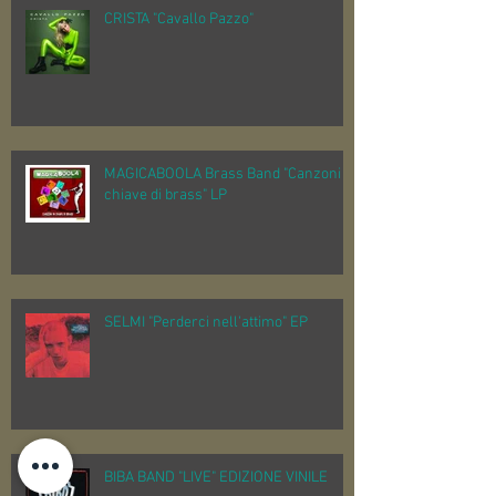
CRISTA "Cavallo Pazzo"
MAGICABOOLA Brass Band "Canzoni in
chiave di brass" LP
SELMI "Perderci nell'attimo" EP
BIBA BAND "LIVE" EDIZIONE VINILE