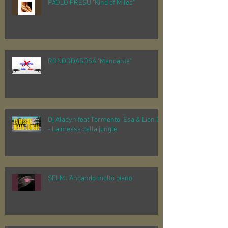
PAOLO FRESU "Kind of Miles"
RONDODASOSA "Mandante"
Dj Aladyn feat Tormento, Esa & Lion D
- La messa della jungle
SELMI "Andando molto piano"