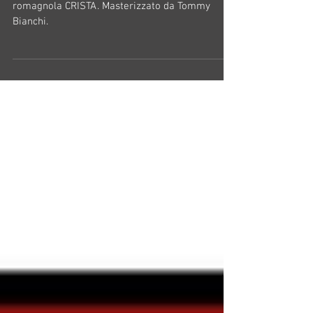
CRISTA "Cavallo Pazzo"
CAVALLO PAZZO il nuovo singolo dell'artista
romagnola CRISTA. Masterizzato da Tommy
Bianchi.