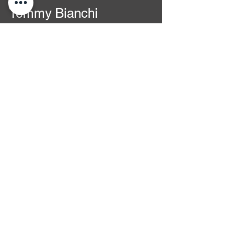
Storie Tese "Figgatta de
blanc" masterizzato da
Tommy Bianchi
Il nuovo album di Elio E Le Storie Tese "Figgatta
de blanc" masterizzato da Tommy Bianchi al
White Sound Mastering Studio....
KABALLA' "Petra Lavica" 30
Anniversario Remastered