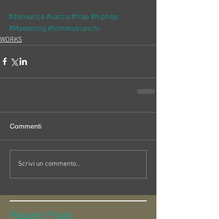
#donvacca
#vacca
#trap
#hiphop
#Mastering
#tommybianchi
WORKS
Commenti
Scrivi un commento...
Recent Posts