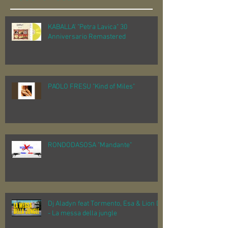
KABALLA' "Petra Lavica" 30
Anniversario Remastered
PAOLO FRESU "Kind of Miles"
RONDODASOSA "Mandante"
Dj Aladyn feat Tormento, Esa & Lion D
- La messa della jungle