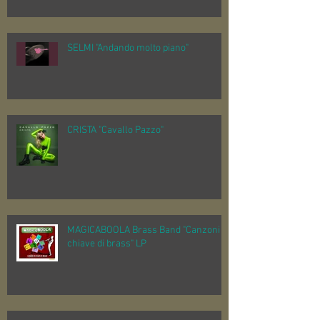
SELMI "Andando molto piano"
CRISTA "Cavallo Pazzo"
MAGICABOOLA Brass Band "Canzoni in
chiave di brass" LP