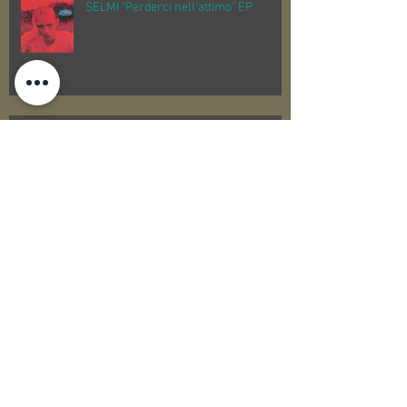
SELMI "Perderci nell'attimo" EP
BIBA BAND "LIVE" EDIZIONE VINILE
Perigeo "Azimut"
Archive
Search By Tags